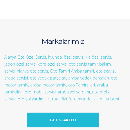
Markalarımız
Alanya Oto Özel Servis,
hyundai özel servis,
kia özel servis,
japon özel servis,
kore özel servis,
oto servis
tamir bakım,
servisi Alanya
oto servis,
Oto Tamiri
Araba tamiri,
oto servisi,
araba servisi,
oto yedek parçaları,
araba yedek parçaları,
oto
motor tamiri,
araba motor tamiri,
oto Tamircileri,
araba
tamircileri,
oto mobil servisi,
araba yol yardımı,
oto mobil
servisi,
oto yol yardımı,
citroen
fiat
ford
hyundai
kia
mitsubishi
GET STARTED