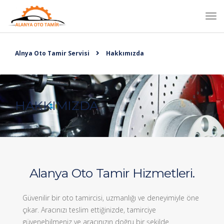
Alnya Oto Tamir Servisi
Hakkımızda
HAKKIMIZDA
Alanya Oto Tamir Hizmetleri.
Güvenilir bir oto tamircisi, uzmanlığı ve deneyimiyle öne
çıkar. Aracınızı teslim ettiğinizde, tamirciye
güvenebilmeniz ve aracınızın doğru bir şekilde